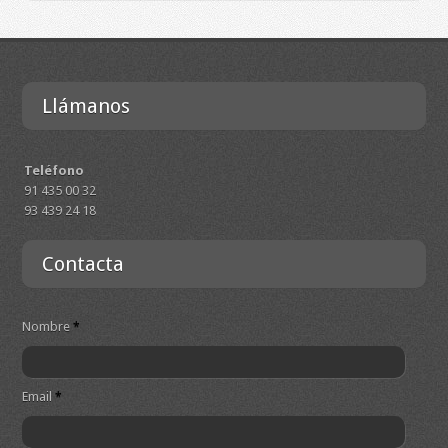
Llámanos
Teléfono
91 435 00 32
93 439 24 18
Contacta
Nombre
*
Email
*