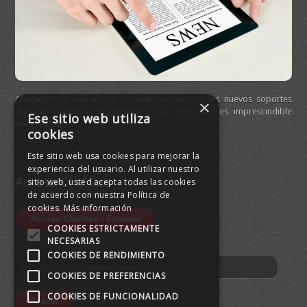
Auditamos la difusión de las publicaciones en los nuevos soportes
Ofr
×
digitales (tabletas, smartphones, etc). Este dato es imprescindible
dif
Ese sitio web utiliza
para realizar…
cookies
Este sitio web usa cookies para mejorar la
experiencia del usuario. Al utilizar nuestro
Acceso Clientes
sitio web, usted acepta todas las cookies
de acuerdo con nuestra Política de
cookies.
Más información
¿Ti
cer
COOKIES ESTRICTAMENTE
da
NECESARIAS
COOKIES DE RENDIMIENTO
COOKIES DE PREFERENCIAS
COOKIES DE FUNCIONALIDAD