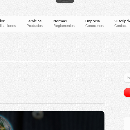
dor
Servicios
Normas
Empresa
Suscripci
licaciones
Productos
Reglamentos
Conocenos
Contacta