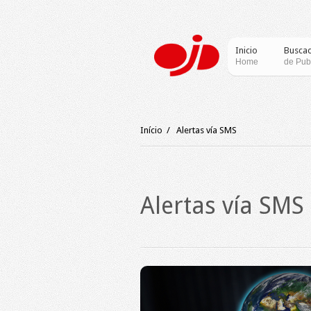
Inicio
Busca
Home
de Pub
Início
/
Alertas vía SMS
Alertas vía SMS