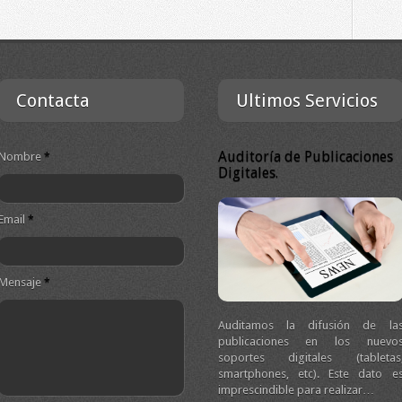
Contacta
Ultimos Servicios
Auditoría de Publicaciones
Nombre
*
Digitales.
Email
*
Mensaje
*
Auditamos la difusión de la
publicaciones en los nuevo
soportes digitales (tabletas
smartphones, etc). Este dato e
imprescindible para realizar…