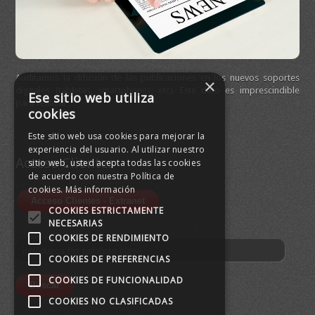
Auditamos la difusión de las publicaciones en los nuevos soportes
Ofr
×
digitales (tabletas, smartphones, etc). Este dato es imprescindible
dif
Ese sitio web utiliza
para realizar…
cookies
Este sitio web usa cookies para mejorar la
experiencia del usuario. Al utilizar nuestro
Acceso Clientes
sitio web, usted acepta todas las cookies
de acuerdo con nuestra Política de
cookies.
Más información
¿Ti
cer
COOKIES ESTRICTAMENTE
da
NECESARIAS
COOKIES DE RENDIMIENTO
COOKIES DE PREFERENCIAS
COOKIES DE FUNCIONALIDAD
COOKIES NO CLASIFICADAS