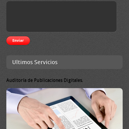
Enviar
Ultimos Servicios
Auditoría de Publicaciones Digitales.
Au
Cer