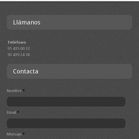
Llámanos
Teléfono
91 435 00 32
93 439 24 18
Contacta
Nombre
*
Email
*
Mensaje
*